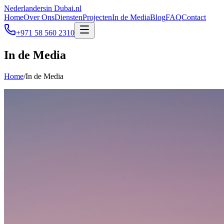
Nederlanders
in Dubai.nl
Home
Over Ons
Diensten
Projecten
In de Media
Blog
FAQ
Contact
+971 58 560 2310
In de Media
Home
/
In de Media