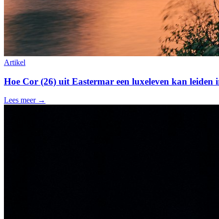
Artikel
Hoe Cor (26) uit Eastermar een luxeleven kan leiden 
Lees meer →